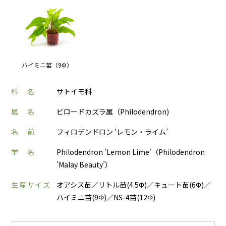
ハイミニ苗（9Φ）
科 名
サトイモ科
属 名
ビロードカズラ属（Philodendron)
名 前
フィロデンドロン ‘レモン・ライム’
学 名
Philodendron 'Lemon Lime'（Philodendron
’Malay Beauty’）
生産サイズ
オアシス苗／リトル苗(4.5Φ)／キュート苗(6Φ)／
ハイミニ苗(9Φ)／NS-4苗(12Φ)