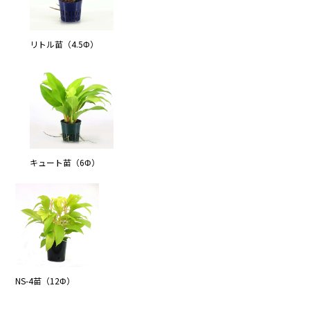
リトル苗（4.5Φ）
キュート苗（6Φ）
NS-4苗（12Φ）